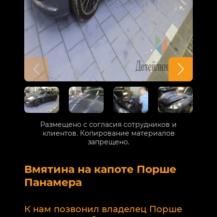
Размещено с согласия сотрудников и
клиентов. Копирование материалов
запрещено.
Вмятина на капоте Порше
Р
Панамера
В
п
К нам позвонил владелец Порше