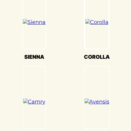
настройки кузова. Это обеспечивает
оптимальную производительность и
безопасность вашего Toyota Vista(Тойота
Виста) на дороге.
Мы также понимаем, что сохранение
оригинального внешнего вида Toyota
Vista(Тойота Виста) – ключевая задача.
Наши опытные специалисты по окраске
SIENNA
COROLLA
используют передовые методы и
качественные материалы, чтобы достичь
точного соответствия оригинальному
цвету и текстуре.
Кузовной ремонт Toyota Vista(Тойота
Виста) в «Детейлингофъ» – это гарантия
того, что ваш автомобиль будет
восстановлен с высочайшим стандартом
качества и вниманием к каждой детали.