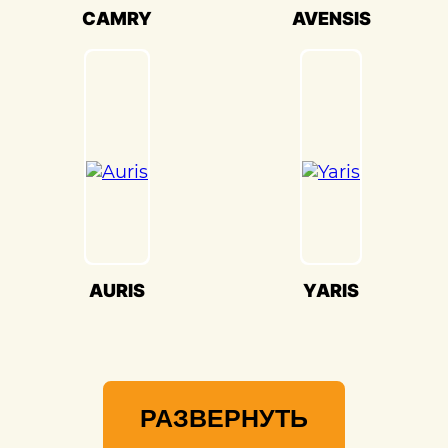
Мы гордимся своей способностью
CAMRY
AVENSIS
воссоздавать совершенство Toyota
Vista(Тойота Виста) и предоставлять вам
возможность наслаждаться его
великолепием на дороге.
AURIS
YARIS
РАЗВЕРНУТЬ