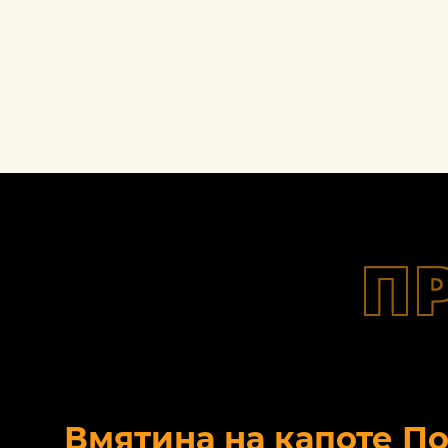
П
Вмятина на капоте П