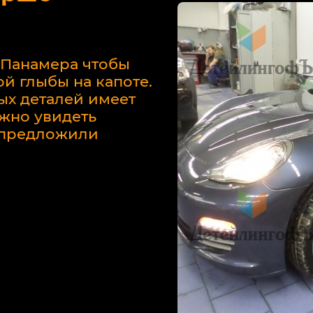
 Панамера чтобы
й глыбы на капоте.
ых деталей имеет
жно увидеть
у предложили