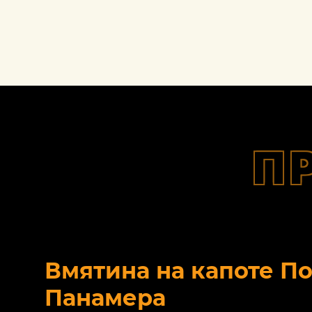
П
Вмятина на капоте П
Панамера