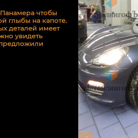
 Панамера чтобы
й глыбы на капоте.
ых деталей имеет
жно увидеть
у предложили