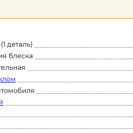
1 деталь)
ия блеска
тельная
клом
втомобиля
й