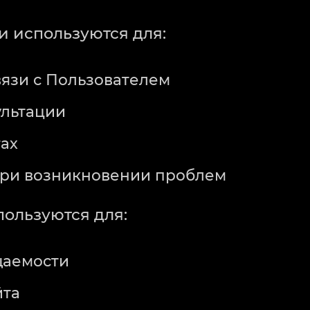
и используются для:
вязи с Пользователем
ультации
ах
при возникновении проблем
пользуются для:
щаемости
йта