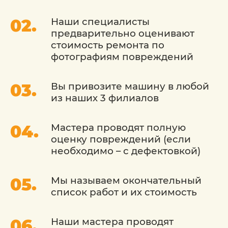
автомобилей. Уровень квалификации
специалистов заслуживает отдельного
Наши специалисты
внимания, ведь подтвержден
предварительно оценивают
сертификатами и дипломами. Наличие
стоимость ремонта по
оборудования и современных
фотографиям повреждений
технологий положительно сказывается
на сроках проведения и стоимости
работ.
Вы привозите машину в любой
из наших 3 филиалов
На складе автосервиса «ДетейлингофЪ»
представлен огромный выбор красок,
Мастера проводят полную
лаков и прочих материалов,
оценку повреждений (если
необходимых для покраски крыла. Цена
необходимо – с дефектовкой)
продукции очень демократична, зато
качество превзойдет все Ваши
ожидания. При необходимости, мастера-
Мы называем окончательный
колористы помогут Вам подобрать и
список работ и их стоимость
дешево купить краску, идентичную по
цветовым характеристикам деталям
Наши мастера проводят
кузова автомобиля.