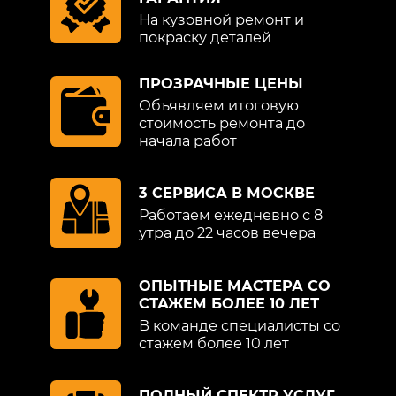
образом, исключается попадание краски
На кузовной ремонт и
или грунтовки на другие элементы
покраску деталей
машины. Если присутствуют сколы или
царапины, поверхность шлифуется,
ПРОЗРАЧНЫЕ ЦЕНЫ
подверженный металл зачищается
Объявляем итоговую
наждачной бумагой, нередко
стоимость ремонта до
используется преобразователь
начала работ
ржавчины, прекрасно
восстанавливающий окись железа до
стабильных соединений.
3 СЕРВИСА В МОСКВЕ
Работаем ежедневно с 8
утра до 22 часов вечера
Покраска крыла занимает несколько
часов. После очистки детали от пыли и
других механических частиц,
ОПЫТНЫЕ МАСТЕРА СО
поверхность обрабатывается ацетоном
СТАЖЕМ БОЛЕЕ 10 ЛЕТ
или уайт-спиритом, затем грунтуется и
В команде специалисты со
шлифуется мелконаждачной бумагой.
стажем более 10 лет
Наносится слой шпаклевки, чтобы
участок для покраски стал идеально
ПОЛНЫЙ СПЕКТР УСЛУГ