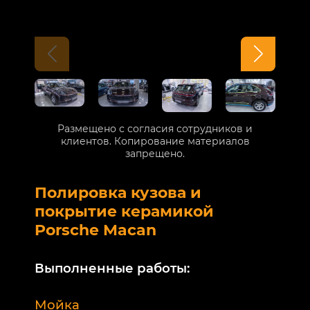
Размещено с согласия сотрудников и
клиентов. Копирование материалов
запрещено.
Полировка кузова и
Б
покрытие керамикой
V
Porsche Macan
В
Выполненные работы:
М
Мойка
Б