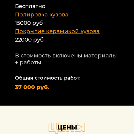
Бесплатно
Б
а
Полировка кузова
15000 руб
А
и
Покрытие керамикой кузова
22000 руб
А
Т
В стоимость включены материалы
ф
+ работы
Н
п
Общая стоимость работ:
2
37 000 руб.
П
1
В
+
ЦЕНЫ
ЦЕНЫ