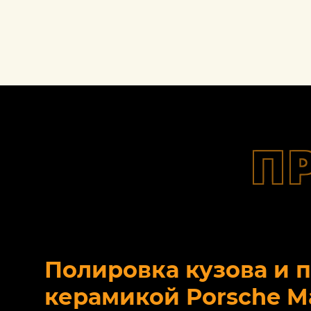
П
Полировка кузова и 
керамикой Porsche M