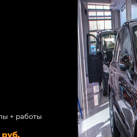
лы + работы
 руб.