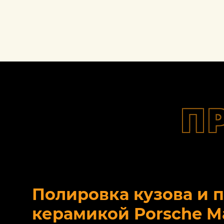
П
Полировка кузова и 
керамикой Porsche M