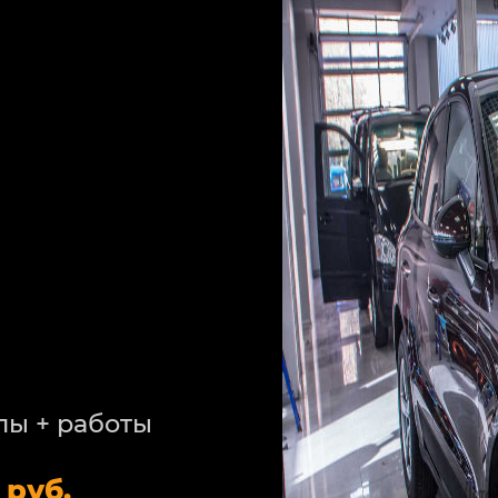
лы + работы
 руб.