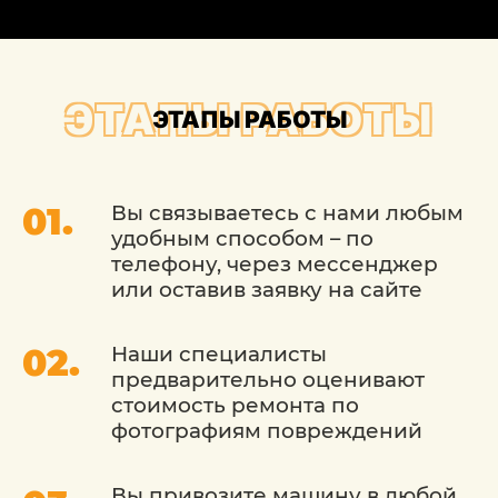
(Тойтота), которую проведут лучшие
специалисты из центра кузовного
ремонта «ДетейлингофЪ». Именно здесь
Ваш автомобиль ждут только опытные
ЭТАПЫ РАБОТЫ
ЭТАПЫ РАБОТЫ
специалисты, а также лучшее
оборудование Москвы.
Вы связываетесь с нами любым
удобным способом – по
телефону, через мессенджер
или оставив заявку на сайте
Наши специалисты
предварительно оценивают
стоимость ремонта по
фотографиям повреждений
Вы привозите машину в любой