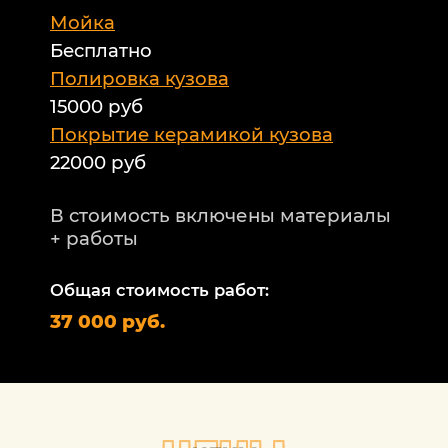
Мойка
Б
Бесплатно
Б
а
Полировка кузова
15000 руб
А
и
Покрытие керамикой кузова
22000 руб
А
Т
В стоимость включены материалы
ф
+ работы
Н
п
Общая стоимость работ:
2
37 000 руб.
П
1
В
+