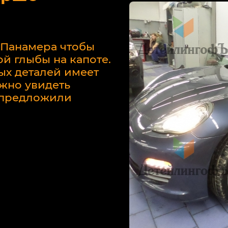
 Панамера чтобы
й глыбы на капоте.
ых деталей имеет
жно увидеть
у предложили