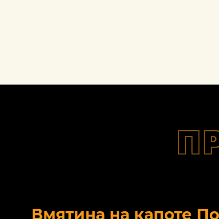
П
Вмятина на капоте П