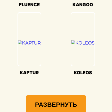
качества и вниманием к каждой детали.
FLUENCE
KANGOO
Мы гордимся своей способностью
воссоздавать совершенство Renault
FLUENCE(Рено Флюенс) и предоставлять
вам возможность наслаждаться его
великолепием на дороге.
KAPTUR
KOLEOS
РАЗВЕРНУТЬ