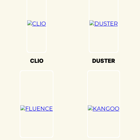
передовое оборудование для точной
настройки кузова. Это обеспечивает
оптимальную производительность и
безопасность вашего Renault
FLUENCE(Рено Флюенс) на дороге.
Мы также понимаем, что сохранение
оригинального внешнего вида Renault
FLUENCE(Рено Флюенс) – ключевая
CLIO
DUSTER
задача. Наши опытные специалисты по
окраске используют передовые методы
и качественные материалы, чтобы
достичь точного соответствия
оригинальному цвету и текстуре.
Кузовной ремонт Renault FLUENCE(Рено
Флюенс) в «Детейлингофъ» – это
гарантия того, что ваш автомобиль будет
восстановлен с высочайшим стандартом