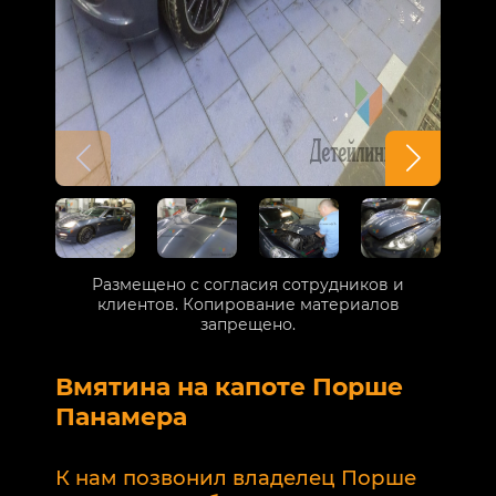
Размещено с согласия сотрудников и
клиентов. Копирование материалов
запрещено.
Вмятина на капоте Порше
Р
Панамера
В
п
К нам позвонил владелец Порше