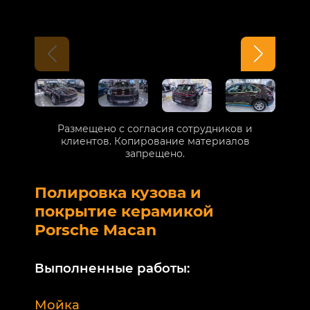
Размещено с согласия сотрудников и
клиентов. Копирование материалов
запрещено.
Полировка кузова и
Б
покрытие керамикой
V
Porsche Macan
В
Выполненные работы:
М
Мойка
Б