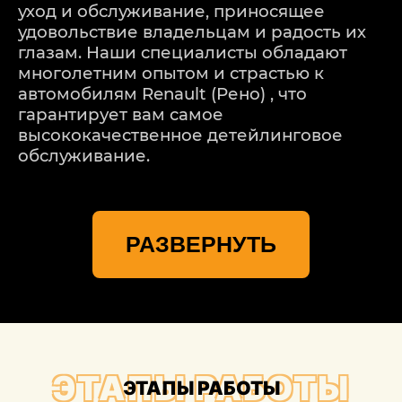
уход и обслуживание, приносящее
удовольствие владельцам и радость их
глазам. Наши специалисты обладают
многолетним опытом и страстью к
автомобилям Renault (Рено) , что
гарантирует вам самое
высококачественное детейлинговое
обслуживание.
Один из ключевых аспектов, которыми
мы гордимся в Детейлингофъ, - это
РАЗВЕРНУТЬ
индивидуальный подход к каждому
клиенту. Мы понимаем, что каждая
Renault (Рено) уникальна, и ее
требования к детейлингу могут
различаться. Поэтому перед началом
процесса мы проводим консультацию с
вами, чтобы понять ваши ожидания и
ЭТАПЫ РАБОТЫ
ЭТАПЫ РАБОТЫ
потребности. Мы учтем все ваши