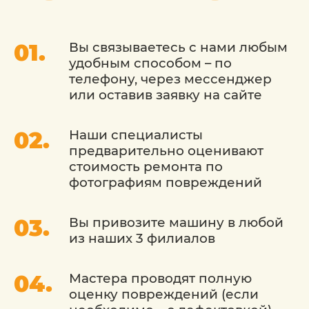
пожелания, будь то полировка кузова,
защитная обработка кузова или
внутренняя очистка.
Вы связываетесь с нами любым
удобным способом – по
При детейлинге Renault (Рено) мы
телефону, через мессенджер
используем только высококачественные
или оставив заявку на сайте
средства и оборудование. Наша команда
профессионалов уделяет внимание
Наши специалисты
даже мельчайшим деталям, чтобы
предварительно оценивают
обеспечить безупречный результат. Мы
стоимость ремонта по
заботимся о том, чтобы ваш автомобиль
фотографиям повреждений
выглядел как новый, и продлеваем срок
службы его деталей.
Вы привозите машину в любой
из наших 3 филиалов
Мастера проводят полную
оценку повреждений (если