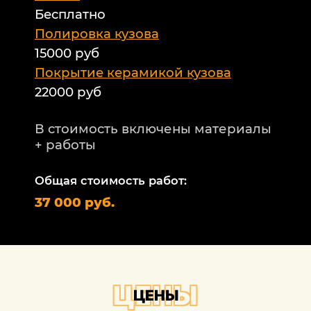
Бесплатно
Б
а
Полировка кузова
15000 руб
А
и
Покрытие керамикой кузова
22000 руб
А
Т
В стоимость включены материалы
ф
+ работы
Н
п
Общая стоимость работ:
2
37 000 руб.
П
1
В
+
ЦЕНЫ
ЦЕНЫ