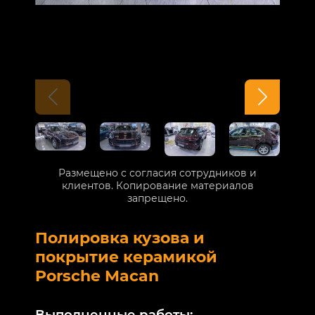
Размещено с согласия сотрудников и
клиентов. Копирование материалов
запрещено.
Полировка кузова и
Б
покрытие керамикой
V
Porsche Macan
В
Выполненные работы: