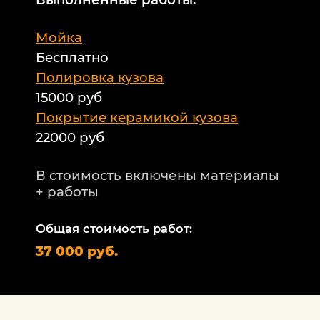
М
Мойка
Б
Бесплатно
Б
а
Полировка кузова
15000 руб
А
и
Покрытие керамикой кузова
22000 руб
А
Т
В стоимость включены материалы
ф
+ работы
Н
п
Общая стоимость работ:
2
37 000 руб.
П
1
В