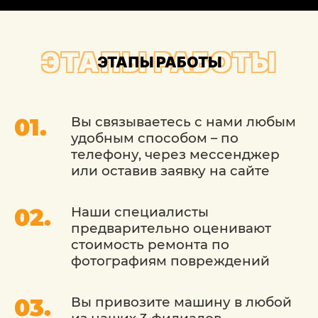
кузовного ремонта «ДетейлингофЪ»
предоставляет лучших специалистов, а
также специализированное и
ЭТАПЫ РАБОТЫ
ЭТАПЫ РАБОТЫ
проверенное временем оборудование.
Вы связываетесь с нами любым
удобным способом – по
телефону, через мессенджер
или оставив заявку на сайте
Наши специалисты
предварительно оценивают
стоимость ремонта по
фотографиям повреждений
Вы привозите машину в любой