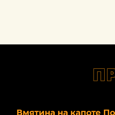
П
Вмятина на капоте П