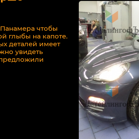
 Панамера чтобы
й глыбы на капоте.
ых деталей имеет
жно увидеть
у предложили