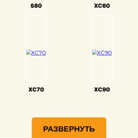
Мы гордимся своей способностью
S80
XC60
воссоздавать совершенство Volvo
XC90(Вольво хс 90) и предоставлять вам
возможность наслаждаться его
великолепием на дороге.
XC70
XC90
РАЗВЕРНУТЬ