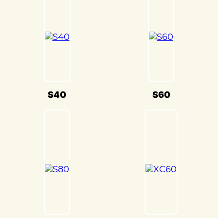
настройки кузова. Это обеспечивает
оптимальную производительность и
безопасность вашего Volvo XC90(Вольво
хс 90) на дороге.
Мы также понимаем, что сохранение
оригинального внешнего вида Volvo
XC90(Вольво хс 90) – ключевая задача.
Наши опытные специалисты по окраске
S40
S60
используют передовые методы и
качественные материалы, чтобы достичь
точного соответствия оригинальному
цвету и текстуре.
Кузовной ремонт Volvo XC90(Вольво хс
90) в «Детейлингофъ» – это гарантия
того, что ваш автомобиль будет
восстановлен с высочайшим стандартом
качества и вниманием к каждой детали.