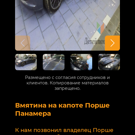
Размещено с согласия сотрудников и
клиентов. Копирование материалов
запрещено.
Вмятина на капоте Порше
Р
Панамера
В
п
К нам позвонил владелец Порше