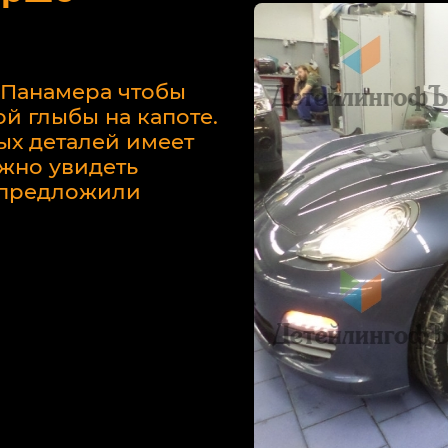
 Панамера чтобы
й глыбы на капоте.
ых деталей имеет
жно увидеть
у предложили