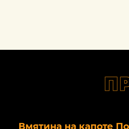
П
Вмятина на капоте П