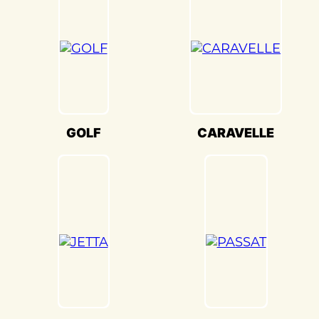
используют передовые методы и
качественные материалы, чтобы достичь
точного соответствия оригинальному
цвету и текстуре.
Кузовной ремонт Volkswagen
TRANSPORTER(Фольксваген
Транспортер) в «Детейлингофъ» – это
GOLF
CARAVELLE
гарантия того, что ваш автомобиль будет
восстановлен с высочайшим стандартом
качества и вниманием к каждой детали.
Мы гордимся своей способностью
воссоздавать совершенство Volkswagen
TRANSPORTER(Фольксваген
Транспортер) и предоставлять вам
возможность наслаждаться его
великолепием на дороге.