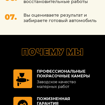
восстановительные работы
высокими. Поэтому выполнять их
должны только квалифицированные
специалисты.
Вы оцениваете результат и
забираете готовый автомобиль
Основным видом работ является
рихтовка деталей кузова, которая
предусматривает воздействие на металл
следующими способами:
ПОЧЕМУ МЫ
выколачивание;
выдавливание;
ПРОФЕССИОНАЛЬНЫЕ
вытяжка.
ПОКРАСОЧНЫЕ КАМЕРЫ
Заводское качество
Сегодня жестяные работы Фольксваген
малярных работ
выполняются с использованием
обширного набора
ПОЖИЗНЕННАЯ
специализированного инструмента.
ГАРАНТИЯ