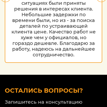
оборудованием, применяем
ситуациях были приняты
эффективные технологии и методики,
решения в интересах клиента.
что позволяет выполнять по-настоящему
Небольшие задержки по
качественные жестяные работы
времени были, но из - за поиска
Фольксваген срочно и с минимальными
деталей по устраивающей
затратами для автовладельца. Мы
клиента цене. Качество работ не
обеспечиваем полное восстановление
хуже чем у официалов, но
кузова транспортного средства даже
гораздо дешевле. Благодарю за
после наиболее сложных повреждений.
работу, надеюсь на дальнейшее
сотрудничество.
Обратите внимание на то, что данный
интернет-ресурс (в том числе указанные
цены на услуги) носит исключительно
ознакомительный характер и ни при
каких условиях не является публичной
офертой, определяемой положениями
ОСТАЛИСЬ ВОПРОСЫ?
Статьи 437 (2) Гражданского кодекса РФ.
Стоимость работ меняется в
зависимости от марки автомобиля, его
Запишитесь на консультацию
возраста и технического состояния.