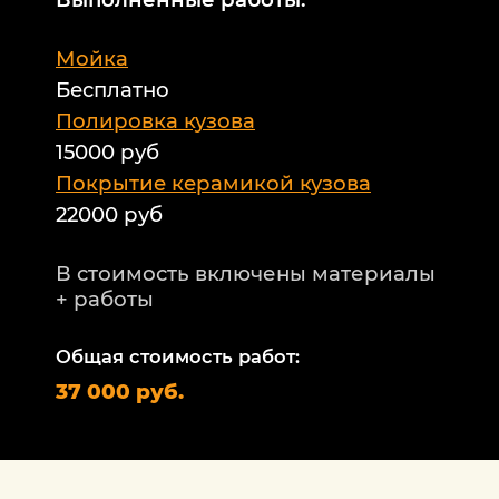
М
Мойка
Б
Бесплатно
Б
а
Полировка кузова
15000 руб
А
и
Покрытие керамикой кузова
22000 руб
А
Т
В стоимость включены материалы
ф
+ работы
Н
п
Общая стоимость работ:
2
37 000 руб.
П
1
В