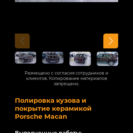
Размещено с согласия сотрудников и
клиентов. Копирование материалов
запрещено.
Полировка кузова и
Б
покрытие керамикой
V
Porsche Macan
В
Выполненные работы: