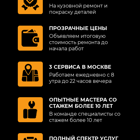
Также для восстановления кузовных
На кузовной ремонт и
элементов может потребоваться
покраску деталей
проведение сварочных работ для
устранения разрывов металла и
ПРОЗРАЧНЫЕ ЦЕНЫ
пробоин. Для их выполнения
Объявляем итоговую
применяться передовые технологии и
стоимость ремонта до
оборудование. Зачастую выполнение
начала работ
жестяных работ требует демонтажа
детали кузова с ее последующим
3 СЕРВИСА В МОСКВЕ
монтажом. Очень важно качественно
Работаем ежедневно с 8
выполнить и этот этап.
утра до 22 часов вечера
В целом выполнять ремонт должны
только профессионалы. Нередко
ОПЫТНЫЕ МАСТЕРА СО
владельцы автомобилей пытаются
СТАЖЕМ БОЛЕЕ 10 ЛЕТ
сэкономить, обращаясь к различным
В команде специалисты со
стажем более 10 лет
гаражным мастерам, которые обещают
выполнить жестяные работы Volkswagen
(Фольксваген) недорого. Однако важно
ПОЛНЫЙ СПЕКТР УСЛУГ