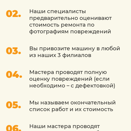
ЖЕСТЯНЫЕ РАБОТЫ
ФОЛЬКСВАГЕН ЛЮБОЙ
Наши специалисты
предварительно оценивают
СЛОЖНОСТИ В
стоимость ремонта по
ПРОФЕССИОНАЛЬНОМ
фотографиям повреждений
СЕРВИСЕ
Вы привозите машину в любой
Ремонт кузова – это один из самых
из наших 3 филиалов
сложных видов восстановительных
работ, которые приходится выполнять в
Мастера проводят полную
автосервисе. Основной его частью
оценку повреждений (если
являются жестяные работы, которые
необходимо – с дефектовкой)
предусматривают устранение
повреждений элементов кузова. От того,
в какую стоимость обойдутся жестяные
Мы называем окончательный
работы Volkswagen (Фольксваген), во
список работ и их стоимость
многом зависит общая цена ремонта
кузова. При этом требования к качеству
Наши мастера проводят
выполнения этих работ являются очень