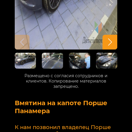
Размещено с согласия сотрудников и
клиентов. Копирование материалов
запрещено.
Вмятина на капоте Порше
Р
Панамера
В
п
К нам позвонил владелец Порше