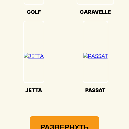
«Детейлингофъ» – это гарантия того, что
ваш автомобиль будет восстановлен с
GOLF
CARAVELLE
высочайшим стандартом качества и
вниманием к каждой детали. Мы
гордимся своей способностью
воссоздавать совершенство Volkswagen
GOLF(Фольксваген Гольф) и
предоставлять вам возможность
наслаждаться его великолепием на
дороге.
JETTA
PASSAT
РАЗВЕРНУТЬ