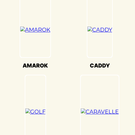
«Детейлингофъ» мы используем
передовое оборудование для точной
настройки кузова. Это обеспечивает
оптимальную производительность и
безопасность вашего Volkswagen
GOLF(Фольксваген Гольф) на дороге.
Мы также понимаем, что сохранение
оригинального внешнего вида
Volkswagen GOLF(Фольксваген Гольф) –
AMAROK
CADDY
ключевая задача. Наши опытные
специалисты по окраске используют
передовые методы и качественные
материалы, чтобы достичь точного
соответствия оригинальному цвету и
текстуре.
Кузовной ремонт Volkswagen
GOLF(Фольксваген Гольф) в