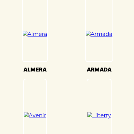
передовое оборудование для точной
настройки кузова. Это обеспечивает
оптимальную производительность и
безопасность вашего Nissan
Primera(Ниссан Примьера) на дороге.
Мы также понимаем, что сохранение
оригинального внешнего вида Nissan
Primera(Ниссан Примьера) – ключевая
задача. Наши опытные специалисты по
ALMERA
ARMADA
окраске используют передовые методы
и качественные материалы, чтобы
достичь точного соответствия
оригинальному цвету и текстуре.
Кузовной ремонт Nissan Primera(Ниссан
Примьера) в «Детейлингофъ» – это
гарантия того, что ваш автомобиль будет
восстановлен с высочайшим стандартом