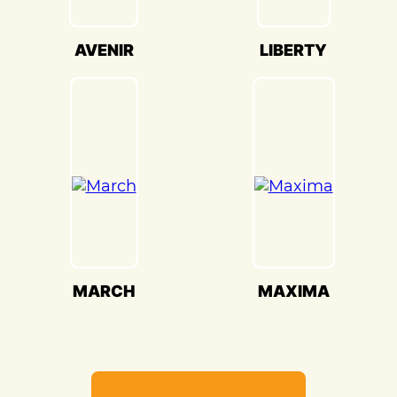
качества и вниманием к каждой детали.
Мы гордимся своей способностью
AVENIR
LIBERTY
воссоздавать совершенство Nissan
Primera(Ниссан Примьера) и
предоставлять вам возможность
наслаждаться его великолепием на
дороге.
MARCH
MAXIMA