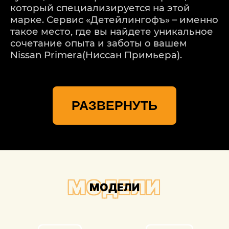
который специализируется на этой
марке. Сервис «Детейлингофъ» – именно
такое место, где вы найдете уникальное
сочетание опыта и заботы о вашем
Nissan Primera(Ниссан Примьера).
Мы понимаем, что каждая модель Nissan
Primera(Ниссан Примьера) – уникальная,
РАЗВЕРНУТЬ
и каждое повреждение требует
индивидуального подхода. Наш процесс
ремонта начинается с тщательной
оценки повреждений. Мы используем
передовые технологии для точного
определения масштабов проблемы,
учитывая даже мельчайшие детали.
МОДЕЛИ
МОДЕЛИ
Важной частью процесса ремонта
является выравнивание и геометрия. В
«Детейлингофъ» мы используем