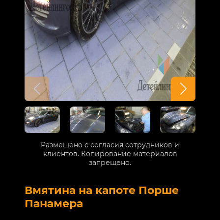
Размещено с согласия сотрудников и
клиентов. Копирование материалов
запрещено.
Вмятина на капоте Порше
Р
Панамера
В