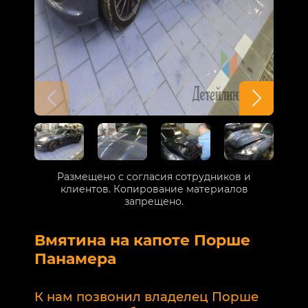
Размещено с согласия сотрудников и
клиентов. Копирование материалов
запрещено.
Вмятина на капоте Порше
Р
Панамера
В
п
К нам позвонил владелец Порше