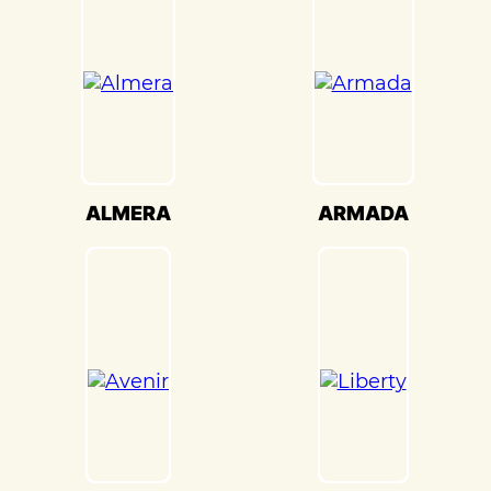
настройки кузова. Это обеспечивает
оптимальную производительность и
безопасность вашего Nissan
Frontier(Ниссан Вронтир) на дороге.
Мы также понимаем, что сохранение
оригинального внешнего вида Nissan
Frontier(Ниссан Вронтир) – ключевая
задача. Наши опытные специалисты по
ALMERA
ARMADA
окраске используют передовые методы
и качественные материалы, чтобы
достичь точного соответствия
оригинальному цвету и текстуре.
Кузовной ремонт Nissan Frontier(Ниссан
Вронтир) в «Детейлингофъ» – это
гарантия того, что ваш автомобиль будет
восстановлен с высочайшим стандартом
качества и вниманием к каждой детали.