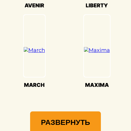
Мы гордимся своей способностью
AVENIR
LIBERTY
воссоздавать совершенство Nissan
Frontier(Ниссан Вронтир) и
предоставлять вам возможность
наслаждаться его великолепием на
дороге.
MARCH
MAXIMA
РАЗВЕРНУТЬ