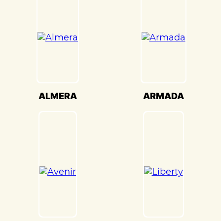
настройки кузова. Это обеспечивает
оптимальную производительность и
безопасность вашего Nissan
Np300(Ниссан НП300) на дороге.
Мы также понимаем, что сохранение
оригинального внешнего вида Nissan
Np300(Ниссан НП300) – ключевая задача.
Наши опытные специалисты по окраске
ALMERA
ARMADA
используют передовые методы и
качественные материалы, чтобы достичь
точного соответствия оригинальному
цвету и текстуре.
Кузовной ремонт Nissan Np300(Ниссан
НП300) в «Детейлингофъ» – это гарантия
того, что ваш автомобиль будет
восстановлен с высочайшим стандартом
качества и вниманием к каждой детали.