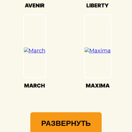
Мы гордимся своей способностью
AVENIR
LIBERTY
воссоздавать совершенство Nissan
Np300(Ниссан НП300) и предоставлять
вам возможность наслаждаться его
великолепием на дороге.
MARCH
MAXIMA
РАЗВЕРНУТЬ