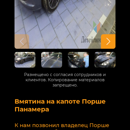
Размещено с согласия сотрудников и
клиентов. Копирование материалов
запрещено.
Вмятина на капоте Порше
Р
Панамера
В
п
К нам позвонил владелец Порше