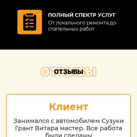
ПОЛНЫЙ СПЕКТР УСЛУГ
От локального ремонта до
стапельных работ
ОТЗЫВЫ
ОТЗЫВЫ
Клиент
Занимался с автомобилем Сузуки
Грант Витара мастер. Все работа
были сделаны