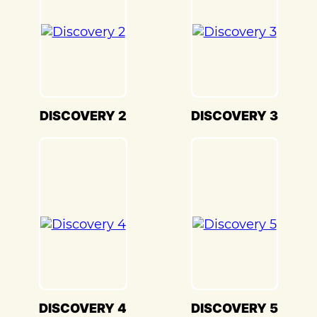
качественные материалы, чтобы достичь
точного соответствия оригинальному
цвету и текстуре.
Кузовной ремонт Land Rover Freelander
1(Ленд Ровер Фрилендер 1) в
«Детейлингофъ» – это гарантия того, что
DISCOVERY 2
DISCOVERY 3
ваш автомобиль будет восстановлен с
высочайшим стандартом качества и
вниманием к каждой детали. Мы
гордимся своей способностью
воссоздавать совершенство Land Rover
Freelander 1(Ленд Ровер Фрилендер 1) и
предоставлять вам возможность
наслаждаться его великолепием на
дороге.
DISCOVERY 4
DISCOVERY 5