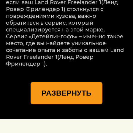
если ваш Land Rover Freelander 1(Ленд
Ровер Фрилендер 1) столкнулся с
повреждениями кузова, важно
обратиться в сервис, который
специализируется на этой марке.
Сервис «Детейлингофъ» – именно такое
место, где вы найдете уникальное
сочетание опыта и заботы о вашем Land
Rover Freelander 1(Ленд Ровер
Фрилендер 1).
Мы понимаем, что каждая модель Land
Rover Freelander 1(Ленд Ровер
РАЗВЕРНУТЬ
Фрилендер 1) – уникальная, и каждое
повреждение требует индивидуального
подхода. Наш процесс ремонта
начинается с тщательной оценки
повреждений. Мы используем
передовые технологии для точного