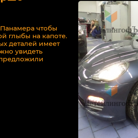
 Панамера чтобы
й глыбы на капоте.
ых деталей имеет
жно увидеть
у предложили