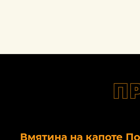
П
Вмятина на капоте П