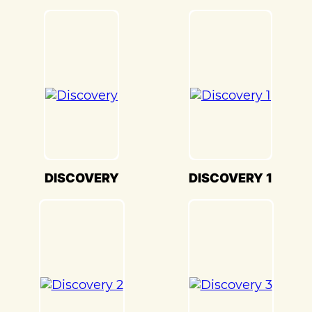
является выравнивание и геометрия. В
«Детейлингофъ» мы используем
передовое оборудование для точной
настройки кузова. Это обеспечивает
оптимальную производительность и
безопасность вашего Land Rover
Evoque(Ленд Ровер Эвок) на дороге.
Мы также понимаем, что сохранение
оригинального внешнего вида Land
Rover Evoque(Ленд Ровер Эвок) –
DISCOVERY
DISCOVERY 1
ключевая задача. Наши опытные
специалисты по окраске используют
передовые методы и качественные
материалы, чтобы достичь точного
соответствия оригинальному цвету и
текстуре.
Кузовной ремонт Land Rover