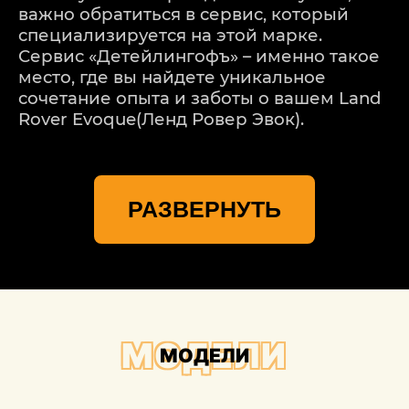
важно обратиться в сервис, который
специализируется на этой марке.
Сервис «Детейлингофъ» – именно такое
место, где вы найдете уникальное
сочетание опыта и заботы о вашем Land
Rover Evoque(Ленд Ровер Эвок).
Мы понимаем, что каждая модель Land
Rover Evoque(Ленд Ровер Эвок) –
РАЗВЕРНУТЬ
уникальная, и каждое повреждение
требует индивидуального подхода. Наш
процесс ремонта начинается с
тщательной оценки повреждений. Мы
используем передовые технологии для
точного определения масштабов
проблемы, учитывая даже мельчайшие
МОДЕЛИ
МОДЕЛИ
детали.
Важной частью процесса ремонта