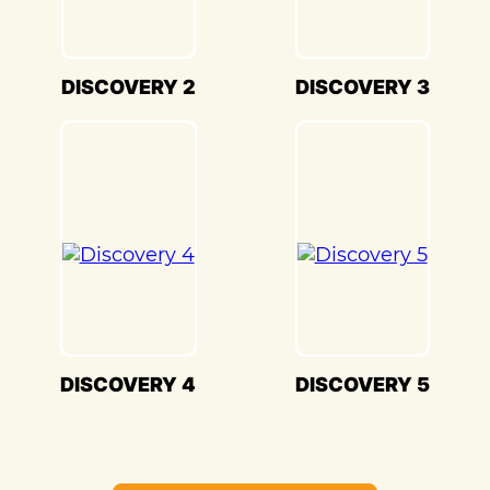
Evoque(Ленд Ровер Эвок) в
«Детейлингофъ» – это гарантия того, что
ваш автомобиль будет восстановлен с
DISCOVERY 2
DISCOVERY 3
высочайшим стандартом качества и
вниманием к каждой детали. Мы
гордимся своей способностью
воссоздавать совершенство Land Rover
Evoque(Ленд Ровер Эвок) и
предоставлять вам возможность
наслаждаться его великолепием на
дороге.
DISCOVERY 4
DISCOVERY 5