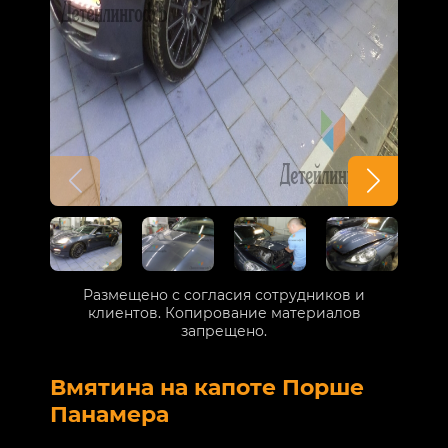
Размещено с согласия сотрудников и
клиентов. Копирование материалов
запрещено.
Вмятина на капоте Порше
Р
Панамера
В