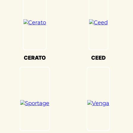
настройки кузова. Это обеспечивает
оптимальную производительность и
безопасность вашего KIA Sportage(Киа
Спортаж) на дороге.
Мы также понимаем, что сохранение
оригинального внешнего вида KIA
Sportage(Киа Спортаж) – ключевая
задача. Наши опытные специалисты по
CERATO
CEED
окраске используют передовые методы
и качественные материалы, чтобы
достичь точного соответствия
оригинальному цвету и текстуре.
Кузовной ремонт KIA Sportage(Киа
Спортаж) в «Детейлингофъ» – это
гарантия того, что ваш автомобиль будет
восстановлен с высочайшим стандартом
качества и вниманием к каждой детали.