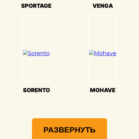
Мы гордимся своей способностью
SPORTAGE
VENGA
воссоздавать совершенство KIA
Sportage(Киа Спортаж) и предоставлять
вам возможность наслаждаться его
великолепием на дороге.
SORENTO
MOHAVE
РАЗВЕРНУТЬ