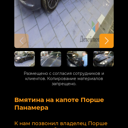
Размещено с согласия сотрудников и
клиентов. Копирование материалов
запрещено.
Вмятина на капоте Порше
Р
Панамера
В
п
К нам позвонил владелец Порше