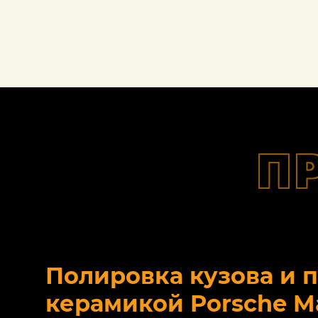
П
Полировка кузова и 
керамикой Porsche M