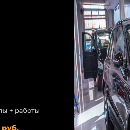
лы + работы
 руб.