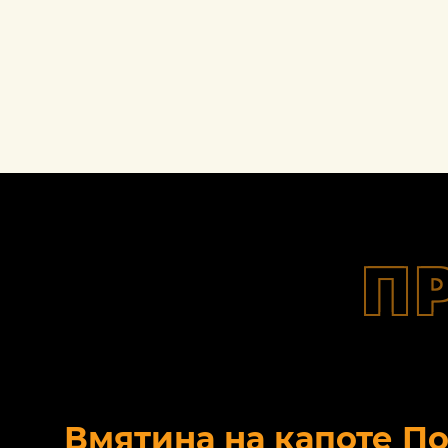
П
Вмятина на капоте П