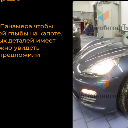
 Панамера чтобы
й глыбы на капоте.
ых деталей имеет
жно увидеть
у предложили