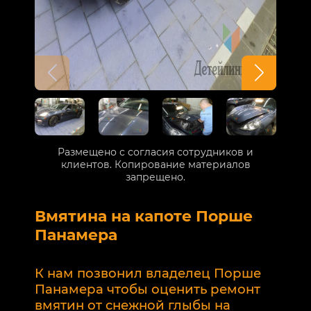
Размещено с согласия сотрудников и
клиентов. Копирование материалов
запрещено.
Вмятина на капоте Порше
Р
Панамера
В
п
К нам позвонил владелец Порше
п
Панамера чтобы оценить ремонт
к
вмятин от снежной глыбы на