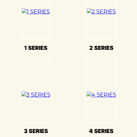
безопасность вашего BMW E36(БМВ Е36)
на дороге.
Мы также понимаем, что сохранение
оригинального внешнего вида BMW
E36(БМВ Е36) – ключевая задача. Наши
опытные специалисты по окраске
1 SERIES
2 SERIES
используют передовые методы и
качественные материалы, чтобы достичь
точного соответствия оригинальному
цвету и текстуре.
Кузовной ремонт BMW E36(БМВ Е36) в
«Детейлингофъ» – это гарантия того, что
ваш автомобиль будет восстановлен с
высочайшим стандартом качества и
вниманием к каждой детали. Мы
гордимся своей способностью
3 SERIES
4 SERIES
воссоздавать совершенство BMW