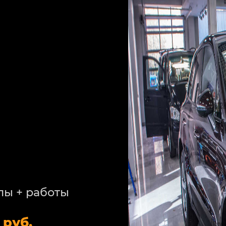
лы + работы
 руб.