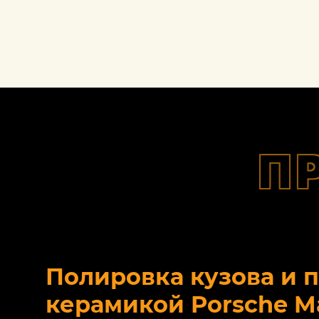
П
Полировка кузова и 
керамикой Porsche M