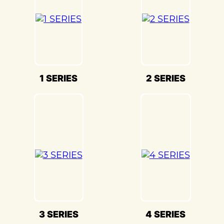
безопасность вашего BMW 3 SERIES(БМВ
3 серии) на дороге.
Мы также понимаем, что сохранение
оригинального внешнего вида BMW 3
SERIES(БМВ 3 серии) – ключевая задача.
Наши опытные специалисты по окраске
1 SERIES
2 SERIES
используют передовые методы и
качественные материалы, чтобы достичь
точного соответствия оригинальному
цвету и текстуре.
Кузовной ремонт BMW 3 SERIES(БМВ 3
серии) в «Детейлингофъ» – это гарантия
того, что ваш автомобиль будет
восстановлен с высочайшим стандартом
качества и вниманием к каждой детали.
Мы гордимся своей способностью
3 SERIES
4 SERIES
воссоздавать совершенство BMW 3