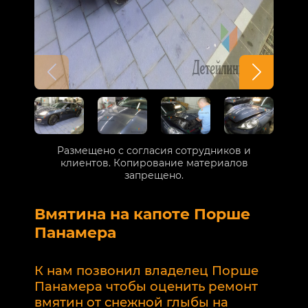
Размещено с согласия сотрудников и
клиентов. Копирование материалов
запрещено.
Вмятина на капоте Порше
Р
Панамера
В
п
К нам позвонил владелец Порше
п
Панамера чтобы оценить ремонт
к
вмятин от снежной глыбы на