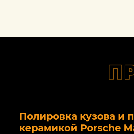
П
Полировка кузова и 
керамикой Porsche M