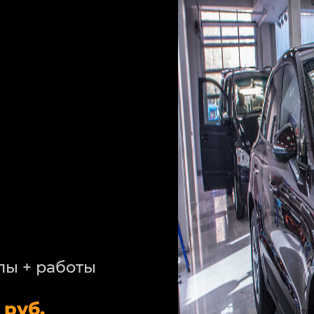
лы + работы
 руб.