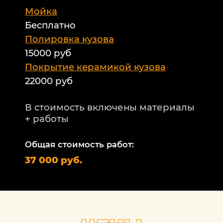
Мойка
Б
Бесплатно
Б
а
Полировка кузова
15000 руб
А
и
Покрытие керамикой кузова
22000 руб
А
Т
В стоимость включены материалы
ф
+ работы
Н
п
Общая стоимость работ:
2
37 000 руб.
П
1
В
+