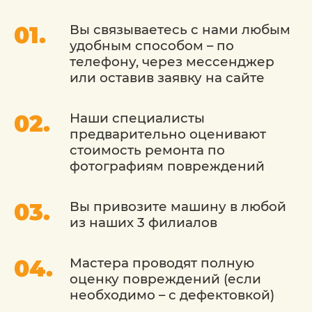
поскольку они на сегодняшний день
Вы связываетесь с нами любым
являются самыми распространенными.
удобным способом – по
Восстановительные работы ведутся в
телефону, через мессенджер
несколько этапов:
или оставив заявку на сайте
Бампер очищается от различных
загрязнений (пыли, грязи, остатков
Наши специалисты
насекомых, пятен масла).
предварительно оценивают
стоимость ремонта по
Далее его поверхность обезжиривается
фотографиям повреждений
специальными веществами, высушивается,
с нее снимается защитный полимерный
слой.
Вы привозите машину в любой
из наших 3 филиалов
Выполняется шлифовка поверхности и
удаление краски.
Мастера проводят полную
Проводятся сварочные работы. Они
оценку повреждений (если
выполнятся только с внутренней стороны,
чтобы внешний вид бампера не изменился.
необходимо – с дефектовкой)