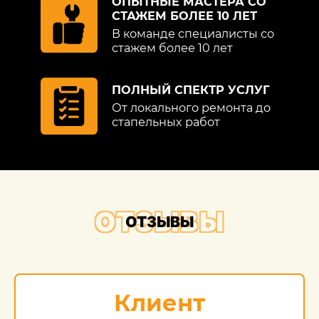
ОПЫТНЫЕ МАСТЕРА СО
СТАЖЕМ БОЛЕЕ 10 ЛЕТ
В команде специалисты со
стажем более 10 лет
ПОЛНЫЙ СПЕКТР УСЛУГ
От локального ремонта до
стапельных работ
ОТЗЫВЫ
ОТЗЫВЫ
Клиент