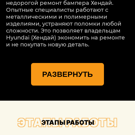
недорогой ремонт бампера Хендай.
Опытные специалисты работают с
металлическими и полимерными
изделиями, устраняют поломки любой
сложности. Это позволяет владельцам
Hyundai (Хендай) экономить на ремонте
и не покупать новую деталь.
КАК ПРОХОДИТ
РАЗВЕРНУТЬ
ВОССТАНОВЛЕНИЕ
БАМПЕРА
Здесь все зависит от сложности
повреждений, конкретного изделия и
ЭТАПЫ РАБОТЫ
материала, из которого оно изготовлено.
ЭТАПЫ РАБОТЫ
Наиболее часто мы осуществляем
ремонт бампера Хёндэ из пластика,