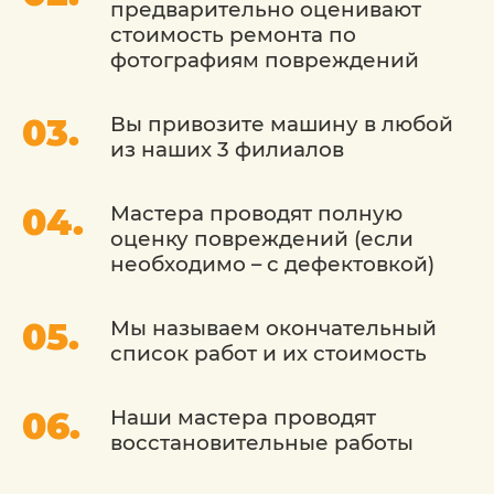
предварительно оценивают
Инструкцией бренда-изготовителя.
стоимость ремонта по
Hyundai (Хендай) рекомендует
фотографиям повреждений
специальные составы, технологии и
оборудование для исправления
дефектов и качественного ремонта
Вы привозите машину в любой
крыла машины.
из наших 3 филиалов
Последовательность действий
Мастера проводят полную
подразумевает:
оценку повреждений (если
необходимо – с дефектовкой)
демонтаж любых деталей, которые могут
стать помехой при проведении ремонтных
Мы называем окончательный
работ или таят риск быть поврежденными в
список работ и их стоимость
результате проведения манипуляций;
оценка повреждения, всесторонняя и
Наши мастера проводят
разноплановая, диагностика возможных
восстановительные работы
скрытых неполадок;
работы по выпрямлению, рихтовка;