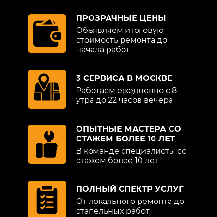
независимые эксперты. Это
оперативность, высокое качество
ПРОЗРАЧНЫЕ ЦЕНЫ
результата, доступная, адекватная цена.
Объявляем итоговую
стоимость ремонта до
начала работ
Без навязывания лишних услуг, только
самое необходимое, и то, что пожелает
заказчик в процессе ремонта крыла
3 СЕРВИСА В МОСКВЕ
Hyundai (Хендай). Предлагаем выгодные
Работаем ежедневно с 8
скидки, обеспечиваем бесплатными
утра до 22 часов вечера
рекомендациями и консультациями по
дальнейшей эксплуатации
ОПЫТНЫЕ МАСТЕРА СО
восстановленной машины. Приезжайте,
СТАЖЕМ БОЛЕЕ 10 ЛЕТ
и убедитесь самостоятельно в качестве
В команде специалисты со
нашей работы и программе лояльности
стажем более 10 лет
к клиенту. Ждем.
Обратите внимание на то, что данный
ПОЛНЫЙ СПЕКТР УСЛУГ
интернет-ресурс (в том числе указанные
От локального ремонта до
цены на услуги) носит исключительно
стапельных работ