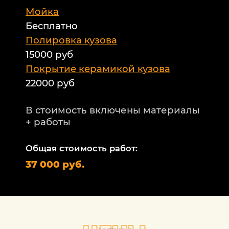
Мойка
Б
Бесплатно
Б
а
Полировка кузова
15000 руб
А
и
Покрытие керамикой кузова
22000 руб
А
Т
В стоимость включены материалы
ф
+ работы
Н
п
Общая стоимость работ:
2
37 000 руб.
П
1
В
+