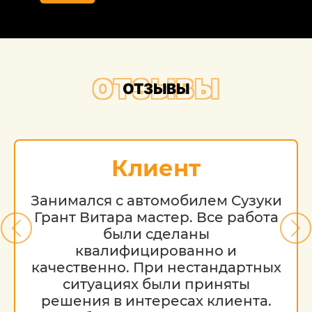
ознакомительный характер и ни при
каких условиях не является публичной
офертой, определяемой положениями
Статьи 437 (2) Гражданского кодекса РФ.
Стоимость работ меняется в
ОТЗЫВЫ
зависимости от марки автомобиля, его
ОТЗЫВЫ
возраста и технического состояния.
Клиент
Занимался с автомобилем Сузуки
Грант Витара мастер. Все работа
были сделаны
квалифицированно и
качественно. При нестандартных
ситуациях были приняты
решения в интересах клиента.