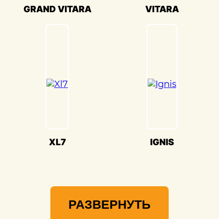
Мы гордимся своей способностью
GRAND VITARA
VITARA
воссоздавать совершенство Suzuki
Wagon_r(Сузуки Wagon_r) и
предоставлять вам возможность
наслаждаться его великолепием на
дороге.
XL7
IGNIS
РАЗВЕРНУТЬ