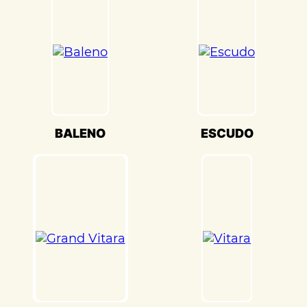
настройки кузова. Это обеспечивает
оптимальную производительность и
безопасность вашего Suzuki
Wagon_r(Сузуки Wagon_r) на дороге.
Мы также понимаем, что сохранение
оригинального внешнего вида Suzuki
Wagon_r(Сузуки Wagon_r) – ключевая
задача. Наши опытные специалисты по
BALENO
ESCUDO
окраске используют передовые методы
и качественные материалы, чтобы
достичь точного соответствия
оригинальному цвету и текстуре.
Кузовной ремонт Suzuki Wagon_r(Сузуки
Wagon_r) в «Детейлингофъ» – это
гарантия того, что ваш автомобиль будет
восстановлен с высочайшим стандартом
качества и вниманием к каждой детали.