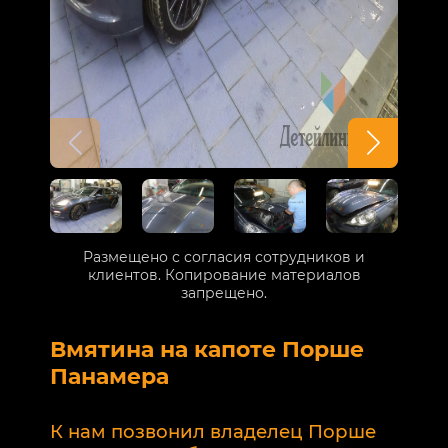
Размещено с согласия сотрудников и
клиентов. Копирование материалов
запрещено.
Вмятина на капоте Порше
Р
Панамера
В
п
К нам позвонил владелец Порше