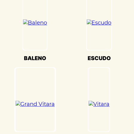
настройки кузова. Это обеспечивает
оптимальную производительность и
безопасность вашего Suzuki
Jimny(Сузуки Джимни) на дороге.
Мы также понимаем, что сохранение
оригинального внешнего вида Suzuki
Jimny(Сузуки Джимни) – ключевая
задача. Наши опытные специалисты по
BALENO
ESCUDO
окраске используют передовые методы
и качественные материалы, чтобы
достичь точного соответствия
оригинальному цвету и текстуре.
Кузовной ремонт Suzuki Jimny(Сузуки
Джимни) в «Детейлингофъ» – это
гарантия того, что ваш автомобиль будет
восстановлен с высочайшим стандартом
качества и вниманием к каждой детали.