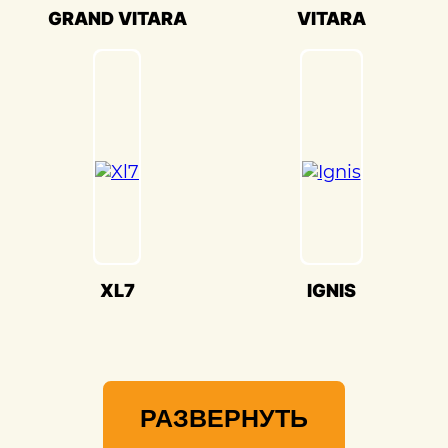
Мы гордимся своей способностью
GRAND VITARA
VITARA
воссоздавать совершенство Suzuki
Jimny(Сузуки Джимни) и предоставлять
вам возможность наслаждаться его
великолепием на дороге.
XL7
IGNIS
РАЗВЕРНУТЬ