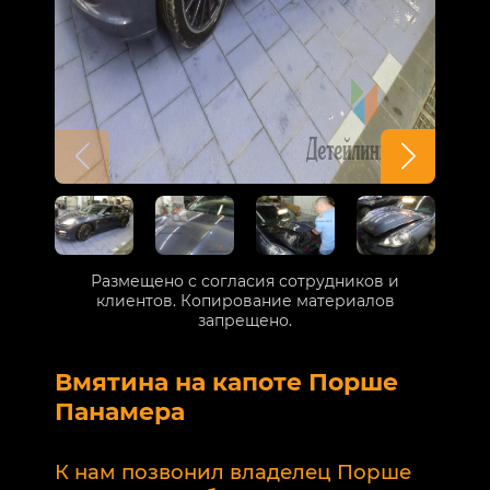
Размещено с согласия сотрудников и
клиентов. Копирование материалов
запрещено.
Вмятина на капоте Порше
Р
Панамера
В
п
К нам позвонил владелец Порше