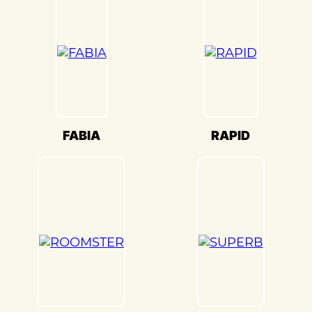
настройки кузова. Это обеспечивает
оптимальную производительность и
безопасность вашего Skoda
Favorit(Шкода Фаворит) на дороге.
Мы также понимаем, что сохранение
оригинального внешнего вида Skoda
Favorit(Шкода Фаворит) – ключевая
задача. Наши опытные специалисты по
FABIA
RAPID
окраске используют передовые методы
и качественные материалы, чтобы
достичь точного соответствия
оригинальному цвету и текстуре.
Кузовной ремонт Skoda Favorit(Шкода
Фаворит) в «Детейлингофъ» – это
гарантия того, что ваш автомобиль будет
восстановлен с высочайшим стандартом
качества и вниманием к каждой детали.