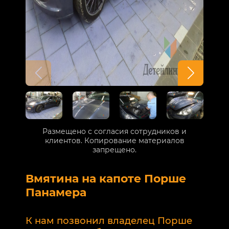
Размещено с согласия сотрудников и
клиентов. Копирование материалов
запрещено.
Вмятина на капоте Порше
Р
Панамера
В
п
К нам позвонил владелец Порше