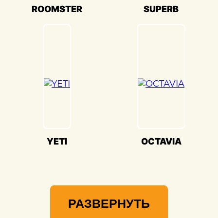
Мы гордимся своей способностью
ROOMSTER
SUPERB
воссоздавать совершенство Skoda
Favorit(Шкода Фаворит) и предоставлять
вам возможность наслаждаться его
великолепием на дороге.
YETI
OCTAVIA
РАЗВЕРНУТЬ