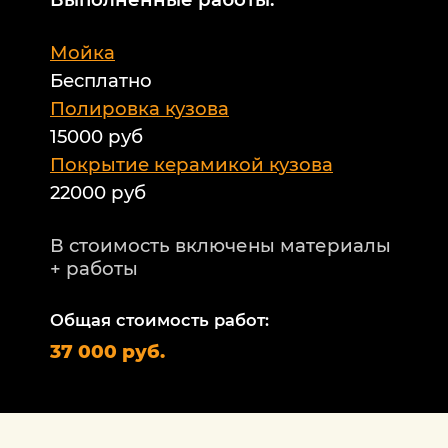
М
Мойка
Б
Бесплатно
Б
а
Полировка кузова
15000 руб
А
и
Покрытие керамикой кузова
22000 руб
А
Т
В стоимость включены материалы
ф
+ работы
Н
п
Общая стоимость работ:
2
37 000 руб.
П
1
В