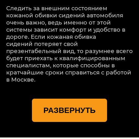
Следить за внешним состоянием
кожаной обивки сидений автомобиля
очень важно, ведь именно от этой
системы зависит комфорт и удобство в
дороге. Если кожаная обивка
сидений потеряет свой
презентабельный вид, то разумнее всего
будет приехать к квалифицированным
специалистам, которые способны в
кратчайшие сроки справиться с работой
в Москве.
Когда идет про качественный сервис и
недорогой прайс, то лучше техцентра
РАЗВЕРНУТЬ
Skoda (Шкода) «Детейлингоф» не найти.
Именно здесь можно легко и просто
провести ремонт кожаной обивки
сидений автомобиля Skoda
(Шкода). Чтобы заказать ремонт кожи