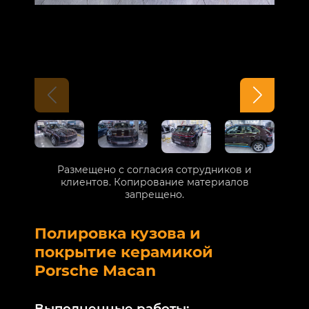
Размещено с согласия сотрудников и
клиентов. Копирование материалов
запрещено.
Полировка кузова и
Б
покрытие керамикой
V
Porsche Macan
В
Выполненные работы: