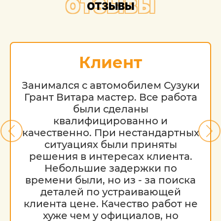
ОТЗЫВЫ
ОТЗЫВЫ
восстановительные работы по кузову.
Обратите внимание на то, что данный
интернет-ресурс (в том числе указанные
цены на услуги) носит исключительно
Клиент
ознакомительный характер и ни при
каких условиях не является публичной
Занимался с автомобилем Сузуки
офертой, определяемой положениями
Грант Витара мастер. Все работа
Статьи 437 (2) Гражданского кодекса РФ.
были сделаны
Стоимость работ меняется в
квалифицированно и
зависимости от марки автомобиля, его
качественно. При нестандартных
возраста и технического состояния.
ситуациях были приняты
решения в интересах клиента.
Небольшие задержки по
времени были, но из - за поиска
деталей по устраивающей
клиента цене. Качество работ не
хуже чем у официалов, но