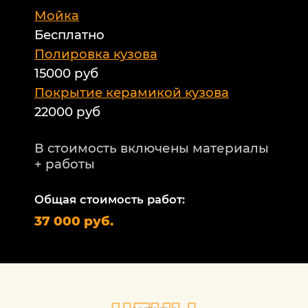
Мойка
Б
Бесплатно
Б
а
Полировка кузова
15000 руб
А
и
Покрытие керамикой кузова
22000 руб
А
Т
В стоимость включены материалы
ф
+ работы
Н
п
Общая стоимость работ:
2
37 000 руб.
П
1
В
+