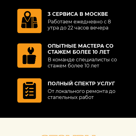
автомобилях Порше его толщина
составляет 100 микрон, поэтому
3 СЕРВИСА В МОСКВЕ
теоретически можно выполнить 20
Работаем ежедневно с 8
полировок.
утра до 22 часов вечера
Защитное полирование подразумевает
ОПЫТНЫЕ МАСТЕРА СО
применение воска и мастик, с помощью
СТАЖЕМ БОЛЕЕ 10 ЛЕТ
которых создается невидимая защитная
В команде специалисты со
оболочка, которая придает обшивке
стажем более 10 лет
красивый блеск. Для более серьезных
повреждений используются различные
корректирующие средства и грунтовки,
ПОЛНЫЙ СПЕКТР УСЛУГ
качественные лакокрасочные смеси и
От локального ремонта до
полироли. Специалисты определяют
стапельных работ
оптимальный состав и количество слоев.
В компании «Детейлингоф» работают
ведущие автомеханики, которые
выполнят любые по сложности