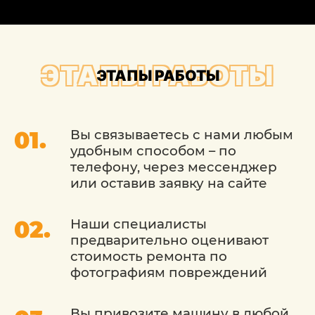
эксплуатации машины на кузове могут
появляться различные повреждения.
Локальные работы включают устранение
таких дефектов как:
ЭТАПЫ РАБОТЫ
ЭТАПЫ РАБОТЫ
удаление царапин и вмятин;
ремонт сколов;
Вы связываетесь с нами любым
удобным способом – по
локальная покраска;
телефону, через мессенджер
удаление потертостей.
или оставив заявку на сайте
При восстановлении лакокрасочного
Наши специалисты
слоя применяются современные
предварительно оценивают
технологии восстановления с
стоимость ремонта по
использованием качественных
фотографиям повреждений
расходных материалов. Стоимость
локального ремонта значительно
Вы привозите машину в любой
меньше, т.к. используется намного