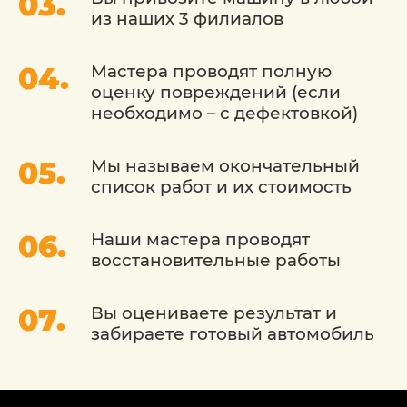
из наших 3 филиалов
меньше материалов и времени. Работы
проводятся в несколько этапов:
Мастера проводят полную
устранение дефекта;
оценку повреждений (если
необходимо – с дефектовкой)
покраска поврежденного участка;
полировка места повреждения.
Мы называем окончательный
список работ и их стоимость
Таким образом можно удалить любые
дефекты с кузова, полностью
Наши мастера проводят
восстановив его первозданный вид.
восстановительные работы
Вы оцениваете результат и
КАК УСТРАНИТЬ ЦАРАПИНУ
забираете готовый автомобиль
Мелкие и средние царапины на
обшивке – это самые распространенные