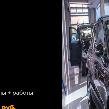
лы + работы
 руб.