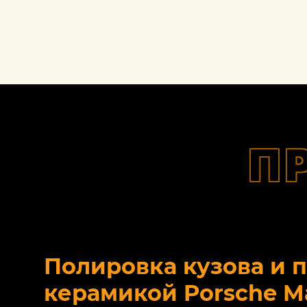
П
Полировка кузова и 
керамикой Porsche M