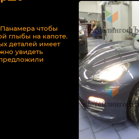
 Панамера чтобы
й глыбы на капоте.
ых деталей имеет
жно увидеть
у предложили