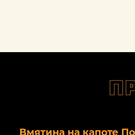
П
Вмятина на капоте П