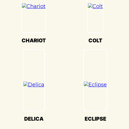
соответствия оригинальному цвету и
текстуре.
Кузовной ремонт Mitsubishi
Outlander(Мицубиси Аутлендер) в
«Детейлингофъ» – это гарантия того, что
CHARIOT
COLT
ваш автомобиль будет восстановлен с
высочайшим стандартом качества и
вниманием к каждой детали. Мы
гордимся своей способностью
воссоздавать совершенство Mitsubishi
Outlander(Мицубиси Аутлендер) и
предоставлять вам возможность
наслаждаться его великолепием на
дороге.
DELICA
ECLIPSE