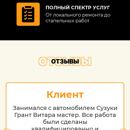
ПОЛНЫЙ СПЕКТР УСЛУГ
От локального ремонта до
стапельных работ
ОТЗЫВЫ
ОТЗЫВЫ
Клиент
Занимался с автомобилем Сузуки
Грант Витара мастер. Все работа
были сделаны
квалифицированно и