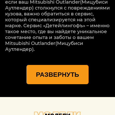
если ваш Mitsubishi Outlander(Мицубиси
Аутлендер) столкнулся с повреждениями
кузова, важно обратиться в сервис,
который специализируется на этой
марке. Сервис «Детейлингофъ» – именно
такое место, где вы найдете уникальное
сочетание опыта и заботы о вашем
Mitsubishi Outlander(Мицубиси
Аутлендер).
Мы понимаем, что каждая модель
Mitsubishi Outlander(Мицубиси
РАЗВЕРНУТЬ
Аутлендер) – уникальная, и каждое
повреждение требует индивидуального
подхода. Наш процесс ремонта
начинается с тщательной оценки
повреждений. Мы используем
передовые технологии для точного
определения масштабов проблемы,