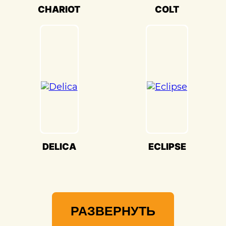
высочайшим стандартом качества и
CHARIOT
COLT
вниманием к каждой детали. Мы
гордимся своей способностью
воссоздавать совершенство Mitsubishi
Mirage(Мицубиси Мираж) и
предоставлять вам возможность
наслаждаться его великолепием на
дороге.
DELICA
ECLIPSE
РАЗВЕРНУТЬ