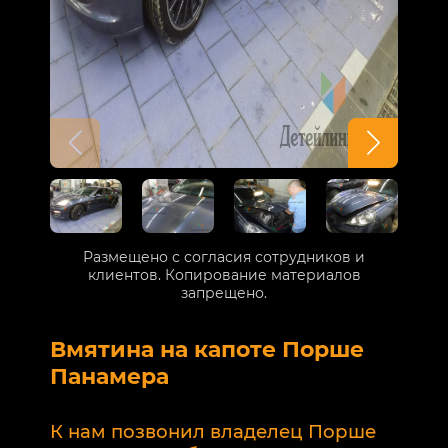
Размещено с согласия сотрудников и
клиентов. Копирование материалов
запрещено.
Вмятина на капоте Порше
Р
Панамера
В
п
К нам позвонил владелец Порше