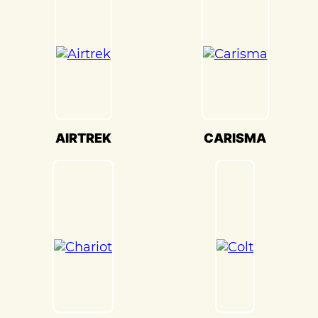
передовое оборудование для точной
настройки кузова. Это обеспечивает
оптимальную производительность и
безопасность вашего Mitsubishi
Mirage(Мицубиси Мираж) на дороге.
Мы также понимаем, что сохранение
оригинального внешнего вида Mitsubishi
Mirage(Мицубиси Мираж) – ключевая
AIRTREK
CARISMA
задача. Наши опытные специалисты по
окраске используют передовые методы
и качественные материалы, чтобы
достичь точного соответствия
оригинальному цвету и текстуре.
Кузовной ремонт Mitsubishi
Mirage(Мицубиси Мираж) в
«Детейлингофъ» – это гарантия того, что
ваш автомобиль будет восстановлен с