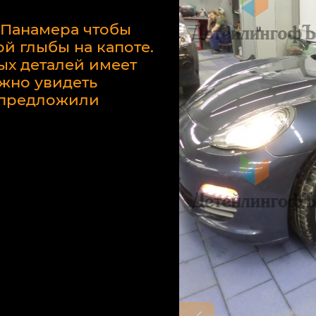
 Панамера чтобы
й глыбы на капоте.
ых деталей имеет
жно увидеть
у предложили