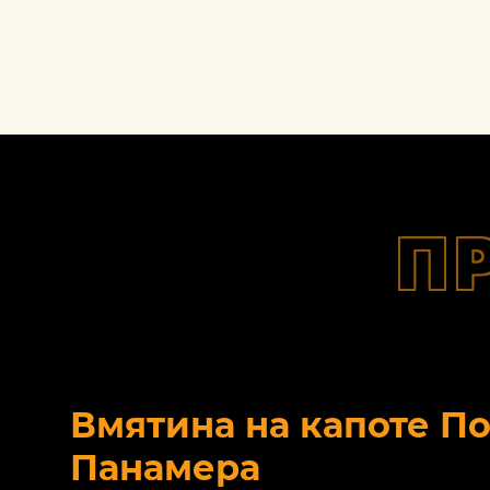
П
Вмятина на капоте П
Панамера