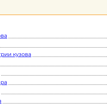
ова
рии кузова
ера
а