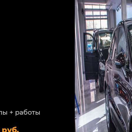
лы + работы
 руб.