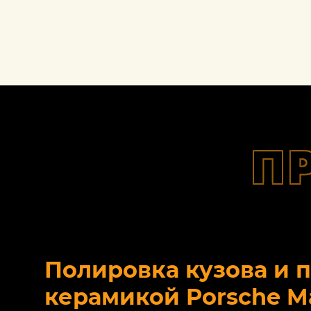
П
Полировка кузова и 
керамикой Porsche M