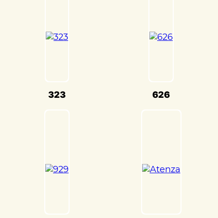
настройки кузова. Это обеспечивает
оптимальную производительность и
безопасность вашего Mazda
Familia(Мазда Фамилия) на дороге.
Мы также понимаем, что сохранение
оригинального внешнего вида Mazda
Familia(Мазда Фамилия) – ключевая
задача. Наши опытные специалисты по
323
626
окраске используют передовые методы
и качественные материалы, чтобы
достичь точного соответствия
оригинальному цвету и текстуре.
Кузовной ремонт Mazda Familia(Мазда
Фамилия) в «Детейлингофъ» – это
гарантия того, что ваш автомобиль будет
восстановлен с высочайшим стандартом
качества и вниманием к каждой детали.