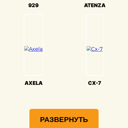
Мы гордимся своей способностью
929
ATENZA
воссоздавать совершенство Mazda
Familia(Мазда Фамилия) и предоставлять
вам возможность наслаждаться его
великолепием на дороге.
AXELA
CX-7
РАЗВЕРНУТЬ