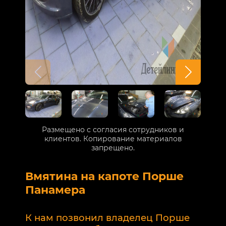
Размещено с согласия сотрудников и
клиентов. Копирование материалов
запрещено.
Вмятина на капоте Порше
Р
Панамера
В
п
К нам позвонил владелец Порше