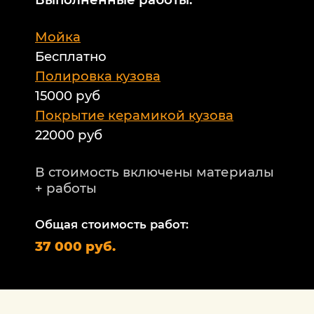
М
Мойка
Б
Бесплатно
Б
а
Полировка кузова
15000 руб
А
и
Покрытие керамикой кузова
22000 руб
А
Т
В стоимость включены материалы
ф
+ работы
Н
п
Общая стоимость работ:
2
37 000 руб.
П
1
В