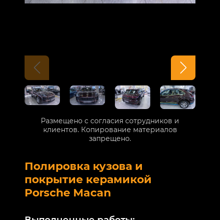
Размещено с согласия сотрудников и
клиентов. Копирование материалов
запрещено.
Полировка кузова и
Б
покрытие керамикой
V
Porsche Macan
В
Выполненные работы: