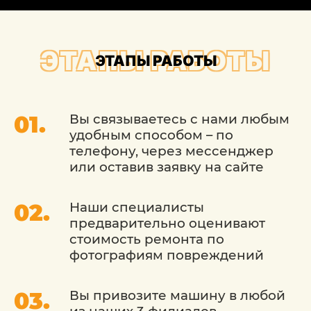
кузовного ремонта «ДетейлингофЪ»
предоставляет лучших специалистов, а
также специализированное и
ЭТАПЫ РАБОТЫ
ЭТАПЫ РАБОТЫ
проверенное временем оборудование.
Вы связываетесь с нами любым
удобным способом – по
телефону, через мессенджер
или оставив заявку на сайте
Наши специалисты
предварительно оценивают
стоимость ремонта по
фотографиям повреждений
Вы привозите машину в любой