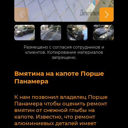
Размещено с согласия сотрудников и
клиентов. Копирование материалов
запрещено.
Вмятина на капоте Порше
Р
Панамера
В
п
К нам позвонил владелец Порше
п
Панамера чтобы оценить ремонт
к
вмятин от снежной глыбы на
р
капоте. Известно, что ремонт
2
алюминиевых деталей имеет