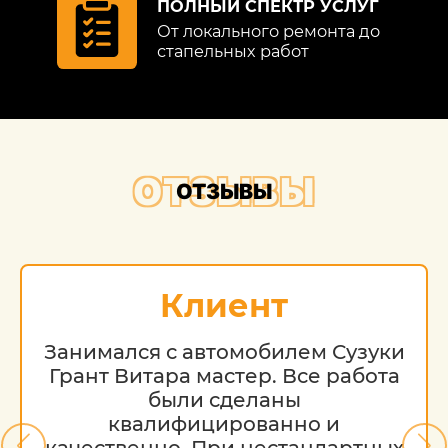
ПОЛНЫЙ СПЕКТР УСЛУГ
От локального ремонта до
стапельных работ
ОТЗЫВЫ
ОТЗЫВЫ
Клиент
Занимался с автомобилем Сузуки
Грант Витара мастер. Все работа
были сделаны
квалифицированно и
качественно. При нестандартных