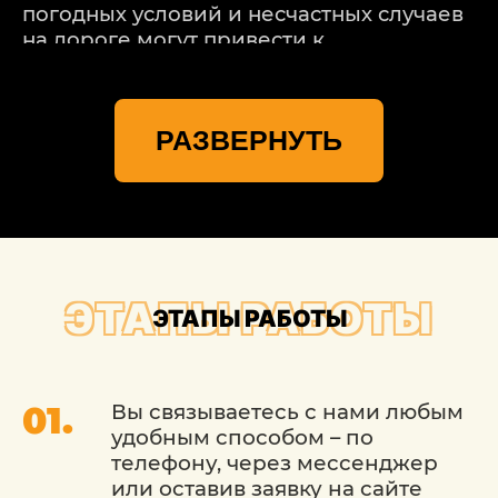
погодных условий и несчастных случаев
на дороге могут привести к
повреждению кузова вашего
автомобиля. В таких случаях необходимо
надежное и профессиональное
РАЗВЕРНУТЬ
восстановление. Именно для этого
существует сервис «Детейлингофъ».
НАШИ КУЗОВНОЙ РЕМОНТ
LADA (ЛАДА) В МОСКВЕ
ПРЕДОСТАВЛЯЮТ ВАМ
ЭТАПЫ РАБОТЫ
ЭТАПЫ РАБОТЫ
СЛЕДУЮЩИЕ
ПРЕИМУЩЕСТВА:
Вы связываетесь с нами любым
Профессионализм и опыт: Мы имеем
удобным способом – по
многолетний опыт в ремонте и
телефону, через мессенджер
восстановлении кузовов. Наши мастера
или оставив заявку на сайте
обучены искусству кузовного ремонта и