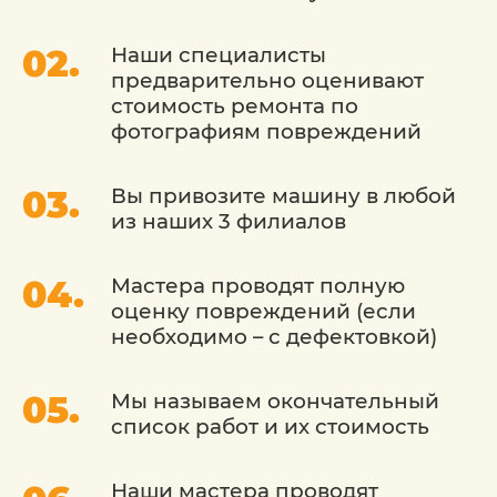
используют передовые методы.
Наши специалисты
Использование оригинальных деталей: Мы
предварительно оценивают
гарантируем использование оригинальных
стоимость ремонта по
запасных деталей, чтобы восстановить ваш
фотографиям повреждений
автомобиль до заводского стандарта.
Современное оборудование: Мы
Вы привозите машину в любой
оборудованы последними технологиями и
из наших 3 филиалов
инструментами, что позволяет нам
проводить точные и качественные кузовные
работы.
Мастера проводят полную
Гарантия качества: Мы уверены в качестве
оценку повреждений (если
наших услуг и предоставляем гарантию на
необходимо – с дефектовкой)
выполненную работу.
Мы называем окончательный
Сервис «Детейлингофъ» - это место, где
список работ и их стоимость
ваш автомобиль будет восстановлен до
идеального состояния. Мы стремимся
сохранить его внешний вид и ценность,
Наши мастера проводят