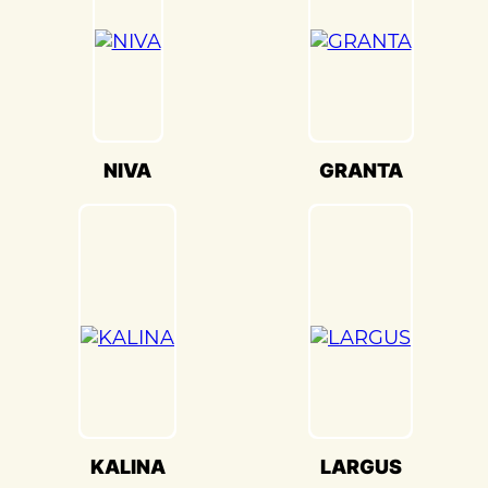
команда работает с высокой степенью
внимания к деталям, чтобы ваш
автомобиль выглядел и
функционировал как новый.
Кузовной ремонт Lada(Лада) требует
специализированных навыков и знаний.
NIVA
GRANTA
Мы работаем с различными
материалами, включая легкие и
прочные, такие как алюминий. Наши
техники обладают опытом работы с
разнообразными моделями Lada(Лада) и
гарантируют качественное
восстановление.
В «Детейлингофъ» мы ценим каждого
клиента и понимаем, что ваш
автомобиль - это не просто средство
KALINA
LARGUS
передвижения, это часть вашей жизни.