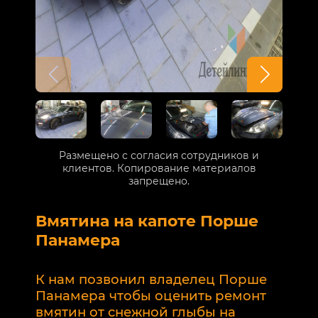
Размещено с согласия сотрудников и
клиентов. Копирование материалов
запрещено.
Вмятина на капоте Порше
Р
Панамера
В
п
К нам позвонил владелец Порше
п
Панамера чтобы оценить ремонт
к
вмятин от снежной глыбы на