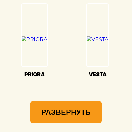
Мы гарантируем, что ваша Lada(Лада)
будет восстановлена с учетом высоких
стандартов качества, чтобы продолжить
радовать вас своей красотой и
производительностью.
PRIORA
VESTA
РАЗВЕРНУТЬ