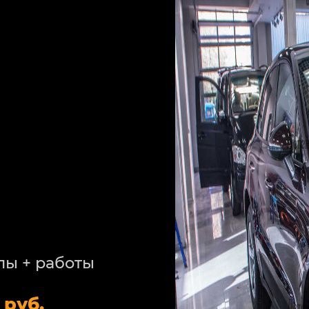
лы + работы
 руб.