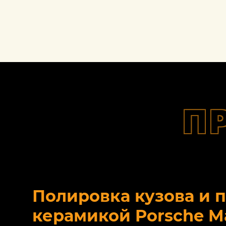
П
Полировка кузова и 
керамикой Porsche M