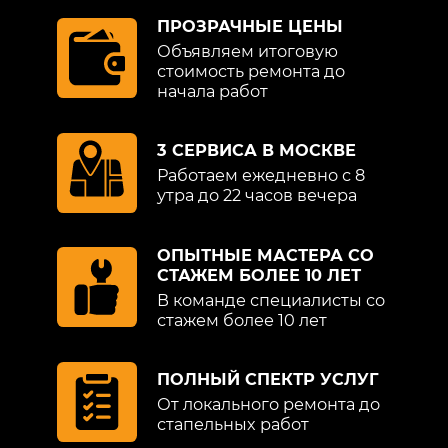
под открытым небом) приводят к
постепенному растрескиванию, порче
ПРОЗРАЧНЫЕ ЦЕНЫ
эмали и краски. Регулярные
Объявляем итоговую
восстановительные процедуры вернут
стоимость ремонта до
начала работ
былую красоту Infiniti (Инфинити).
Обратите внимание на то, что данный
3 СЕРВИСА В МОСКВЕ
интернет-ресурс (в том числе указанные
Работаем ежедневно с 8
цены на услуги) носит исключительно
утра до 22 часов вечера
ознакомительный характер и ни при
каких условиях не является публичной
ОПЫТНЫЕ МАСТЕРА СО
офертой, определяемой положениями
СТАЖЕМ БОЛЕЕ 10 ЛЕТ
Статьи 437 (2) Гражданского кодекса РФ.
В команде специалисты со
Стоимость работ меняется в
стажем более 10 лет
зависимости от марки автомобиля, его
возраста и технического состояния.
ПОЛНЫЙ СПЕКТР УСЛУГ
От локального ремонта до
стапельных работ