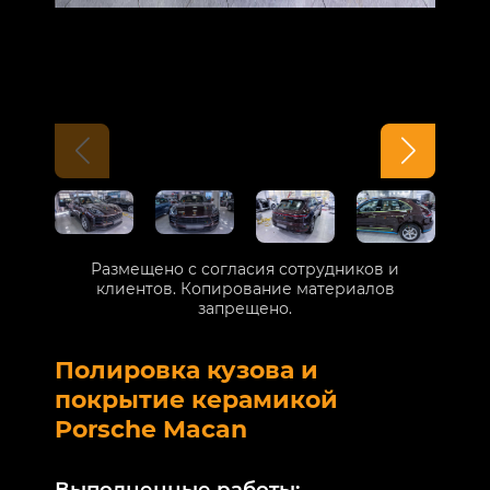
Размещено с согласия сотрудников и
клиентов. Копирование материалов
запрещено.
Полировка кузова и
Б
покрытие керамикой
V
Porsche Macan
В
Выполненные работы: