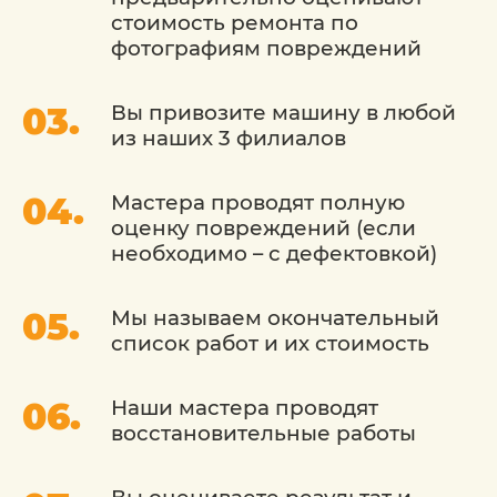
красок покрытия. Главное условие
стоимость ремонта по
успеха - отсутствие глубоких,
фотографиям повреждений
поражающих грунтовой слой
поверхности, царапин и сколов. Если
Вы привозите машину в любой
они есть, это не повод отказаться от
из наших 3 филиалов
процедуры. Просто она будет несколько
более трудоемкой и продолжительной
по времени. Так как потребует их
Мастера проводят полную
дополнительного устранения и
оценку повреждений (если
предварительного окрашивания
необходимо – с дефектовкой)
поврежденного участка.
Мы называем окончательный
Этапы осуществления процедуры:
список работ и их стоимость
полировальная машина, используя
Наши мастера проводят
полировочные материалы различной
восстановительные работы
градации и свойств, нивелирует
помутнения, потертости, царапины на
краске;