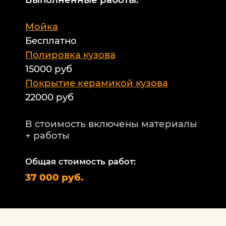
М
Мойка
Б
Бесплатно
Б
а
Полировка кузова
15000 руб
А
и
Покрытие керамикой кузова
22000 руб
А
Т
В стоимость включены материалы
ф
+ работы
Н
п
Общая стоимость работ:
2
37 000 руб.
П
1
В